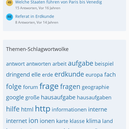
Welche Staaten führen von Paris bis Venedig
15 Antworten, Vor 16 Jahren
Referat in Erdkunde
8 Antworten, Vor 14 Jahren
Themen-Schlagwortwolke
aufgabe
antwort
antworten
arbeit
beispiel
erdkunde
dringend
elle
fach
erde
europa
frage
folge
fragen
forum
geographie
google
hausaufgabe
große
hausaufgaben
http
hilfe
html
interne
informationen
ion
internet
ionen
klima
karte
klasse
land