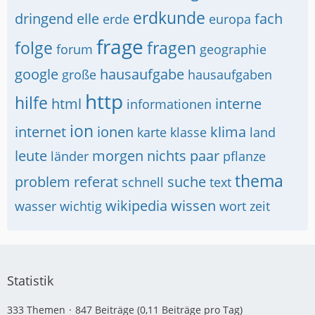
erdkunde
dringend
elle
fach
erde
europa
frage
folge
fragen
forum
geographie
google
hausaufgabe
große
hausaufgaben
http
hilfe
html
interne
informationen
ion
internet
ionen
klima
karte
klasse
land
leute
morgen
nichts
paar
länder
pflanze
thema
problem
referat
suche
schnell
text
wikipedia
wissen
wasser
wichtig
wort
zeit
Statistik
333 Themen
847 Beiträge (0,11 Beiträge pro Tag)